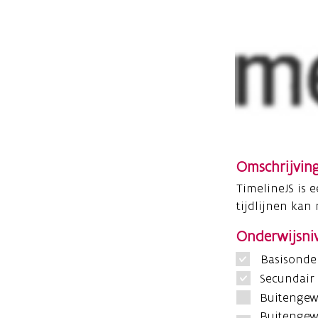
Omschrijvin
TimelineJS is 
tijdlijnen kan
Onderwijsni
Basisonde
Secundair
Buitengew
Buitengew