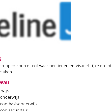
g
een open-source tool waarmee iedereen visueel rijke en int
 maken.
veau
rwijs
 onderwijs
oon basisonderwijs
oon secundair