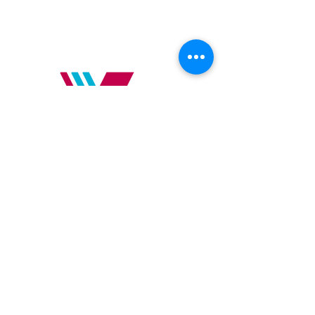
Scholengroep Xpert
Olmenweg 110
3970 Leopoldsburg
info@xpert.school
+32 11 26 09 10