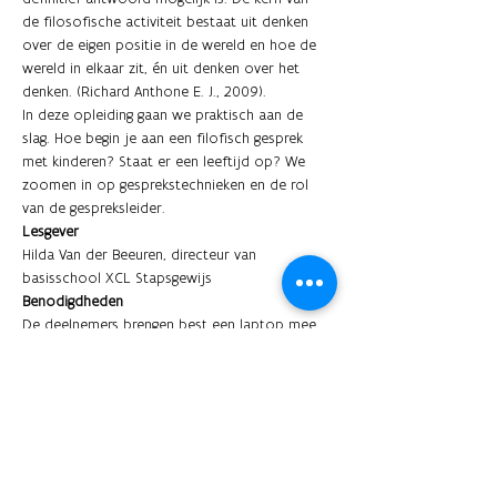
de filosofische activiteit bestaat uit denken 
over de eigen positie in de wereld en hoe de 
wereld in elkaar zit, én uit denken over het 
denken. (Richard Anthone E. J., 2009).
In deze opleiding gaan we praktisch aan de 
slag. Hoe begin je aan een filofisch gesprek 
met kinderen? Staat er een leeftijd op? We 
zoomen in op gesprekstechnieken en de rol 
van de gespreksleider. 
Lesgever
Hilda Van der Beeuren, directeur van 
basisschool XCL Stapsgewijs
Benodigdheden
De deelnemers brengen best een laptop mee. 
De lesgever zorgt voor cursusmateriaal.
Doelgroep
Leraren basisonderwijs
Andere geïnteresseerden 
Prijs
€ 25 voor Xpert-onderwijsprofessionals
€ 50 voor externen 