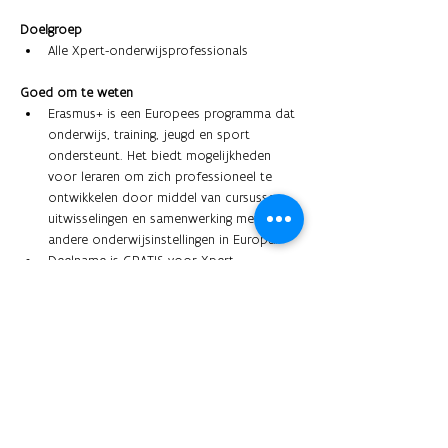
Doelgroep
Alle Xpert-onderwijsprofessionals
Goed om te weten
Erasmus+ is een Europees programma dat 
onderwijs, training, jeugd en sport 
ondersteunt. Het biedt mogelijkheden 
voor leraren om zich professioneel te 
ontwikkelen door middel van cursussen, 
uitwisselingen en samenwerking met 
andere onderwijsinstellingen in Europa.
Deelname is GRATIS voor Xpert-
onderwijsprofessionals (vlucht, 
maaltijden, verblijf en cursus zijn 
inbegrepen en gefinancierd door het 
Erasmus+-programma van de Europese 
Unie) 
De voertaal van de cursus is Engels. 
ALLE kandidaturen die tijdig worden 
ingediend, worden in overweging 