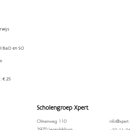
rwijs
el BaO en SO
en
s: €25
Scholengroep Xpert
Olmenweg 110
info@xpert.
3970 Leopoldsburg