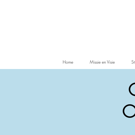
Home
Missie en Visie
St
O