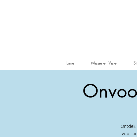
Home
Missie en Visie
St
Onvoor
Ontdek d
voor on