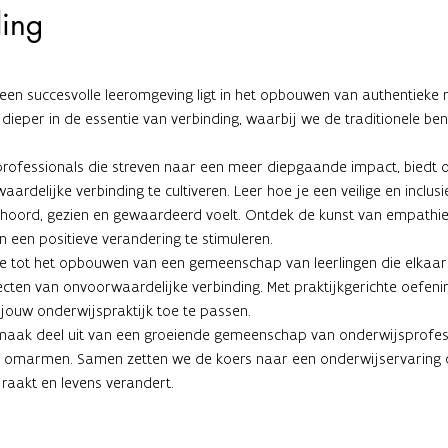
ding
een succesvolle leeromgeving ligt in het opbouwen van authentieke re
 dieper in de essentie van verbinding, waarbij we de traditionele b
ofessionals die streven naar een meer diepgaande impact, biedt on
ardelijke verbinding te cultiveren. Leer hoe je een veilige en inclu
 gehoord, gezien en gewaardeerd voelt. Ontdek de kunst van empathie
 een positieve verandering te stimuleren.
 tot het opbouwen van een gemeenschap van leerlingen die elkaar
ecten van onvoorwaardelijke verbinding. Met praktijkgerichte oefen
jouw onderwijspraktijk toe te passen.
 maak deel uit van een groeiende gemeenschap van onderwijsprofess
 omarmen. Samen zetten we de koers naar een onderwijservaring die
raakt en levens verandert.