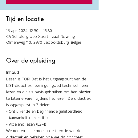
Tijd en locatie
16 apr 2024, 12:30 – 15:30
CA Scholengroep Xpert - zaal Rowling,
Olmenweg 110, 3970 Leopoldsburg, België
Over de opleiding
Inhoud
Lezen is TOP! Dat is het uitgangspunt van de 
LIST-didactiek: leerlingen goed technisch leren 
lezen en dit als basis gebruiken om hen plezier 
te laten ervaren tijdens het lezen. De didactiek 
is opgesplitst in 3 delen:
- Ontluikende en beginnende geletterdheid
- Aanvankelijk lezen (L1)
- Vloeiend lezen (L2-4)
We nemen jullie mee in de theorie van de 
didactiek en bekijken hoe we dit concreet 