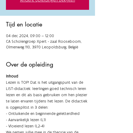
Tijd en locatie
04 dec 2024, 09:00 – 12:00
CA Scholengroep Xpert - zaal Rooseboom,
Olmenweg 110, 3970 Leopoldsburg, België
Over de opleiding
Inhoud
Lezen is TOP! Dat is het uitgangspunt van de 
LIST-didactiek: leerlingen goed technisch leren 
lezen en dit als basis gebruiken om hen plezier 
te laten ervaren tijdens het lezen. De didactiek 
is opgesplitst in 3 delen:
- Ontluikende en beginnende geletterdheid
- Aanvankelijk lezen (L1)
- Vloeiend lezen (L2-4)
We nemen jullie mee in de theorie van de 