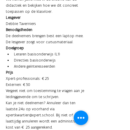
didactiek en bekijken hoe we dit concreet 
toepassen op de klasvloer.
Lesgever
Debbie Taverniers
Benodigdheden
De deelnemers brengen best een laptop mee. 
De lesgever zorgt voor cursusmateriaal.
Doelgroep
Leraren basisonderwijs (L1) 
Directies basisonderwijs
Andere geïnteresseerden
Prijs
Xpert-professionals: €25
Externen: €50
Vergeet niet om toestemming te vragen aan je 
leidinggevende om te schrijven. 
Kan je niet deelnemen? Annuleer dan ten 
laatste 24u op voorhand via 
xpertkwartier@xpert.school. Bij niet of 
laattijdig annuleren wordt een administratieve 
kost van € 25 aangerekend. 