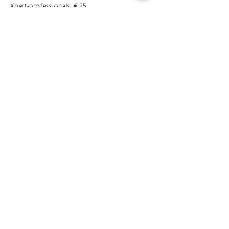
Xpert-professionals: €25
Scholengroep Xpert
Olmenweg 110
3970 Leopoldsburg
info@xpert.school