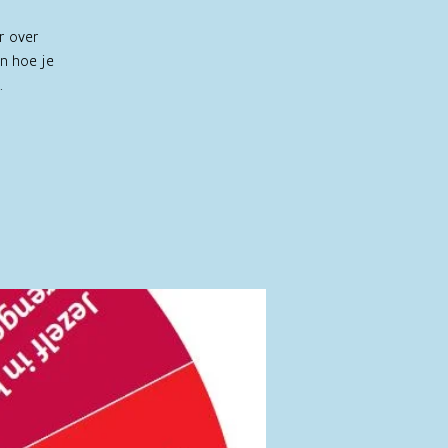
r over
en hoe je