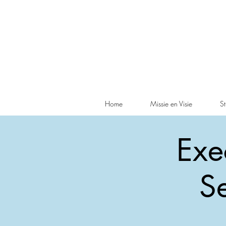
Home
Missie en Visie
St
Exe
S