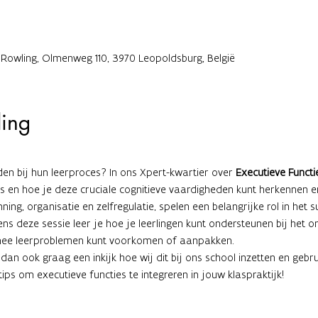
 Rowling, Olmenweg 110, 3970 Leopoldsburg, België
ding
iden bij hun leerproces? In ons Xpert-kwartier over 
Executieve Functi
is en hoe je deze cruciale cognitieve vaardigheden kunt herkennen e
ning, organisatie en zelfregulatie, spelen een belangrijke rol in het s
ns deze sessie leer je hoe je leerlingen kunt ondersteunen bij het o
mee leerproblemen kunt voorkomen of aanpakken.
 dan ook graag een inkijk hoe wij dit bij ons school inzetten en gebru
tips om executieve functies te integreren in jouw klaspraktijk!