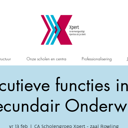
ructuur
Onze scholen en centra
Professionalisering
cutieve functies in
ecundair Onderwi
vr 13 feb
  |  
CA Scholengroep Xpert - zaal Rowling