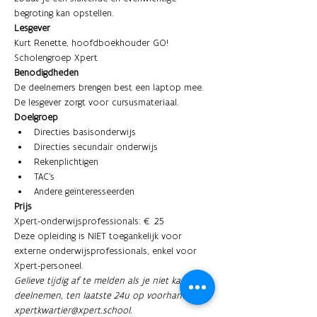
begroting kan opstellen. 
Lesgever
Kurt Renette, hoofdboekhouder GO! 
Scholengroep Xpert 
Benodigdheden
De deelnemers brengen best een laptop mee. 
De lesgever zorgt voor cursusmateriaal.
Doelgroep
Directies basisonderwijs
Directies secundair onderwijs
Rekenplichtigen 
TAC's
Andere geïnteresseerden
Prijs
Xpert-onderwijsprofessionals: € 25
Deze opleiding is NIET toegankelijk voor 
externe onderwijsprofessionals, enkel voor 
Xpert-personeel. 
Gelieve tijdig af te melden als je niet kan 
deelnemen, ten laatste 24u op voorhand, via 
xpertkwartier@xpert.school.