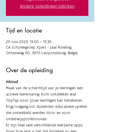
Andere opleidingen bekijken
Tijd en locatie
20 nov 2023, 13:00 – 15:30
CA Scholengroep Xpert - zaal Rowling,
Olmenweg 110, 3970 Leopoldsburg, België
Over de opleiding
Inhoud
Maak van de schermtijd van je leerlingen een 
actieve leerervaring. Kom ontdekken wat 
TinyTap voor jouw leerlingen kan betekenen. 
Krijg toegang tot duizenden educatieve spellen 
die ontwikkeld werden door en voor 
onderwijsprofessionals.
Er zijn heel veel verschillende leerzame apps, 
maar hoe leuk is het dat kinderen nu een 